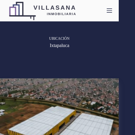
Saltar
al
contenido
UBICACIÓN
Ixtapaluca