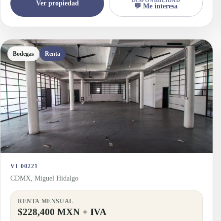
Ver propiedad
💬 Me interesa
Bodegas
Renta
VI-00221
CDMX, Miguel Hidalgo
RENTA MENSUAL
$228,400 MXN + IVA