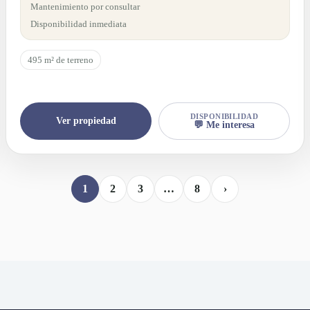
Mantenimiento por consultar
Disponibilidad inmediata
495 m² de terreno
DISPONIBILIDAD
Ver propiedad
💬 Me interesa
1
2
3
…
8
›