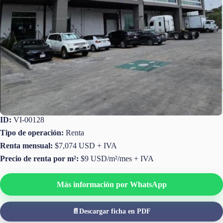
ID:
VI-00128
Tipo de operación:
Renta
Renta mensual:
$7,074 USD + IVA
Precio de renta por m²:
$9 USD/m²/mes + IVA
Más información por WhatsApp
📄
Descargar ficha en PDF