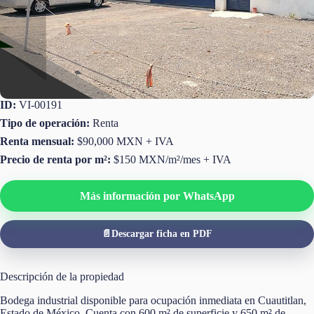
ID:
VI-00191
Tipo de operación:
Renta
Renta mensual:
$90,000 MXN + IVA
Precio de renta por m²:
$150 MXN/m²/mes + IVA
Más información por WhatsApp
📄
Descargar ficha en PDF
Descripción de la propiedad
Bodega industrial disponible para ocupación inmediata en Cuautitlan,
Estado de México. Cuenta con 600 m² de superficie y 650 m² de